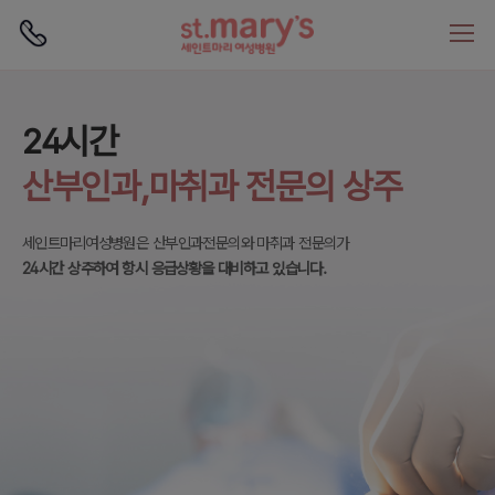
로그인
회원가입
보건복지부 지정
24시간
난임부부를 위한
산부인과전문병원
산부인과,마취과 전문의 상주
전문 난임클리닉
세인트마리여성병원은
세인트마리여성병원은 산부인과전문의와 마취과 전문의가
세인트마리여성병원은
보건복지부로부터
보건복지부가 지정한
지정받은 산부인과전문병원, 인증의료기관입니다.
24시간 상주하여 항시 응급상황을 대비하고 있습니다.
배아생성의료기관, 난임시술의료기관, 인공수정시술 지정기관입니다.