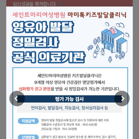
임신성공을 축하합니다
임신성공일
성명
나이
2026.08.06.
박*영
33
2026.08.06.
김*원
29
2026.08.05.
장*니
37
2026.08.05.
한*희
32
MEDICAL DEPARTMENTS
세인트마리여성병원의
전문 클리닉