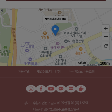
세인트마리여성병원
100m
로드뷰
길찾기
지도 크게 보기
이용약관
개인정보처리방침
비급여진료비용조회
주소
경기 수원시 권선구 금곡로197번길 70 1-5,9층
전화
031-289-3000
경기도 수원시 권선구 금곡로197번길 70 (우) 16391
대표자 : 김기범,김동주,손호정,장동규