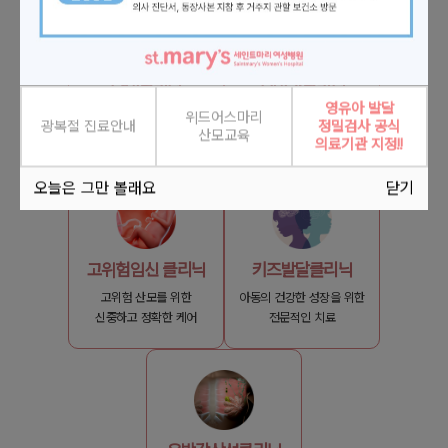
난임클리닉
부인과클리닉
영유아 발달
위드어스마리
난임부부를 위한
흉터가 적고
광복절 진료안내
정밀검사 공식
산모교육
전문적인 난임시술과 상담
회복이 빠른 부인과 수술
의료기관 지정!!
오늘은 그만 볼래요
닫기
고위험임신 클리닉
키즈발달클리닉
고위험 산모를 위한
아동의 건강한 성장을 위한
신중하고 정확한 케어
전문적인 치료