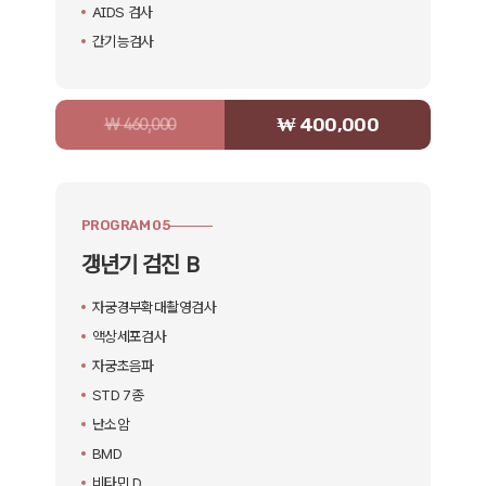
AIDS 검사
간기능검사
₩ 400,000
₩ 460,000
PROGRAM 05
갱년기 검진 B
자궁경부확대촬영검사
액상세포검사
자궁초음파
STD 7종
난소암
BMD
비타민 D