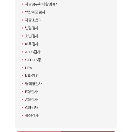
자궁경부확대촬영검사
액상세포검사
자궁초음파
빈혈검사
소변검사
매독검사
AIDS검사
STD 13종
HPV
비타민 D
혈액형검사
B형검사
A형검사
C형검사
풍진검사