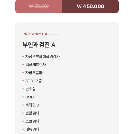
₩ 450,000
₩ 536,900
PROGRAM 04
부인과 검진 A
자궁경부확대촬영검사
액상세포검사
자궁초음파
STD 13종
난소암
BMD
비타민 D
빈혈검사
소변검사
매독검사