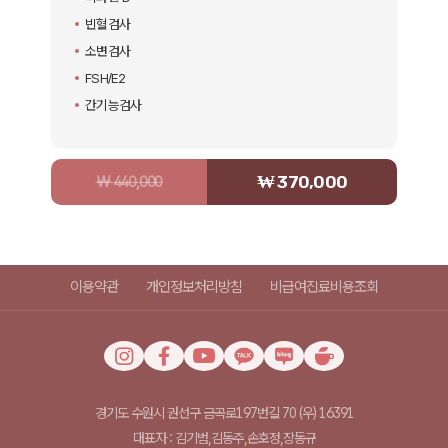
빈혈검사
소변검사
FSH/E2
간기능검사
₩ 370,000
₩ 440,000
이용약관
개인정보처리방침
비급여진료비용조회
경기도 수원시 권선구 금곡로197번길 70 (우) 16391
대표자 : 김기범,김동주,손호정,장동규