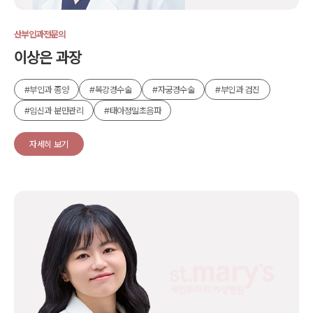
산부인과전문의
이상은 과장
#부인과 종양
#복강경수술
#자궁경수술
#부인과 검진
#임신과 분만관리
#태아정밀초음파
자세히 보기