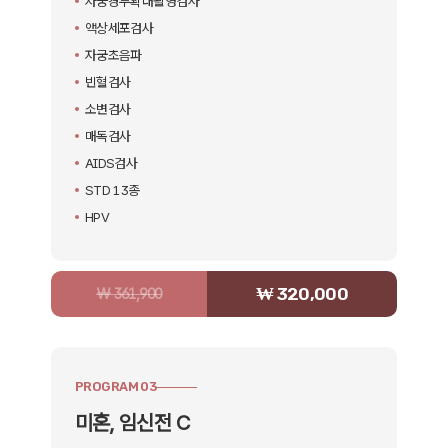
자궁경부확대촬영검사
액상세포검사
자궁초음파
빈혈검사
소변검사
매독검사
AIDS검사
STD 13종
HPV
₩ 320,000
₩ 361,900
PROGRAM 03
미혼, 임신전 C