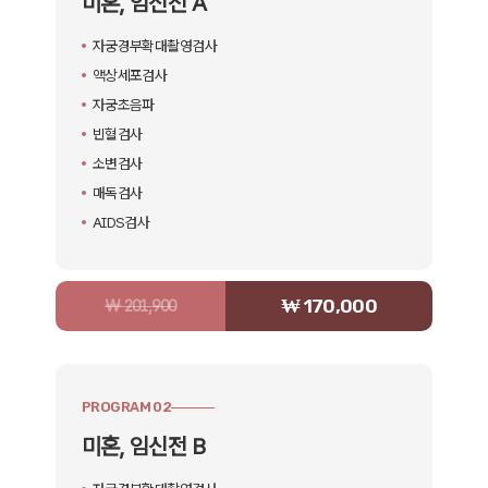
미혼, 임신전 A
자궁경부확대촬영검사
액상세포검사
자궁초음파
빈혈검사
소변검사
매독검사
AIDS검사
₩ 170,000
₩ 201,900
PROGRAM 02
미혼, 임신전 B