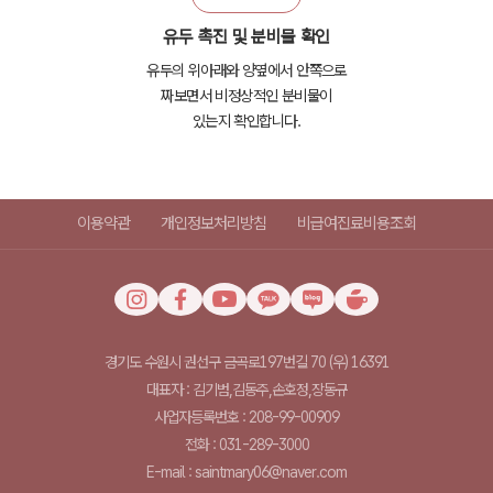
유두 촉진 및 분비물 확인
유두의 위아래와 양옆에서 안쪽으로
짜보면서 비정상적인 분비물이
있는지 확인합니다.
이용약관
개인정보처리방침
비급여진료비용조회
경기도 수원시 권선구 금곡로197번길 70 (우) 16391
대표자 : 김기범,김동주,손호정,장동규
사업자등록번호 : 208-99-00909
전화 : 031-289-3000
E-mail : saintmary06@naver.com