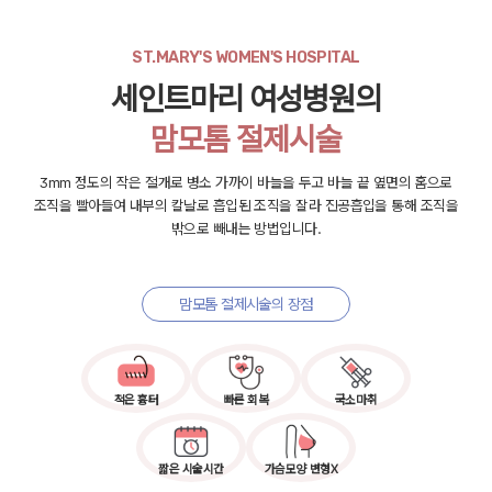
ST.MARY'S WOMEN'S HOSPITAL
세인트마리 여성병원의
맘모톰 절제시술
3mm 정도의 작은 절개로 병소 가까이 바늘을 두고 바늘 끝 옆면의 홈으로
조직을 빨아들여 내부의 칼날로 흡입된 조직을 잘라 진공흡입을 통해
조직을
밖으로 빼내는 방법입니다.
맘모톰 절제시술의 장점
적은 흉터
빠른 회복
국소마취
짧은 시술시간
가슴모양 변형X