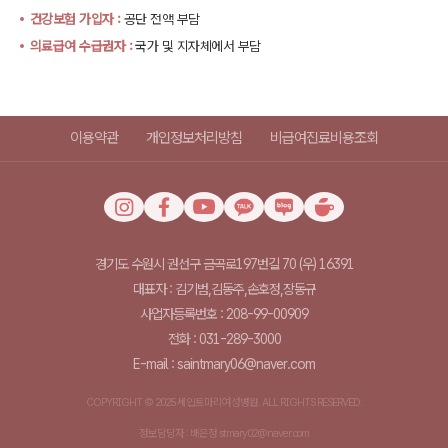
건강보험 가입자 :
공단 전액 부담
의료급여 수급권자 :
국가 및 지자체에서 부담
이용약관
개인정보처리방침
비급여진료비용조회
경기도 수원시 권선구 금곡로197번길 70 (우) 16391
대표자 : 김기범,김동주,손호정,장동규
사업자등록번호 : 208-99-00909
전화 : 031-289-3000
E-mail : saintmary06@naver.com
COPYRIGHT © 2025 세인트마리여성병원. ALL RIGHTS RESERVED.
정보담당자 : 배은정 stmary02@naver.com