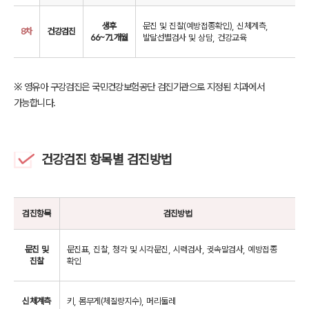
생후
문진 및 진찰(예방접종확인), 신체계측,
8차
건강검진
66~71개월
발달선별검사 및 상담, 건강교육
※ 영유아 구강검진은 국민건강보험공단 검진기관으로 지정된 치과에서
가능합니다.
건강검진 항목별 검진방법
검진항목
검진방법
문진 및
문진표, 진찰, 청각 및 시각문진, 시력검사, 귓속말검사, 예방접종
진찰
확인
신체계측
키, 몸무게(체질량지수), 머리둘레