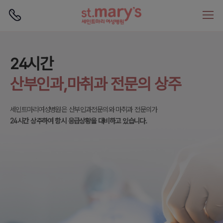
로그인
회원가입
보건복지부 지정
24시간
난임부부를 위한
산부인과전문병원
산부인과,마취과 전문의 상주
전문 난임클리닉
세인트마리여성병원은
세인트마리여성병원은 산부인과전문의와 마취과 전문의가
세인트마리여성병원은
보건복지부로부터
보건복지부가 지정한
지정받은 산부인과전문병원, 인증의료기관입니다.
24시간 상주하여 항시 응급상황을 대비하고 있습니다.
배아생성의료기관, 난임시술의료기관, 인공수정시술 지정기관입니다.