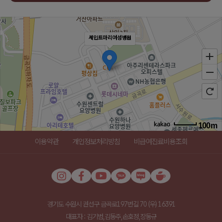
세인트마리여성병원
100m
로드뷰
길찾기
지도 크게 보기
이용약관
개인정보처리방침
비급여진료비용조회
주소
경기 수원시 권선구 금곡로197번길 70 1-5,9층
전화
031-289-3000
경기도 수원시 권선구 금곡로197번길 70 (우) 16391
대표자 : 김기범,김동주,손호정,장동규