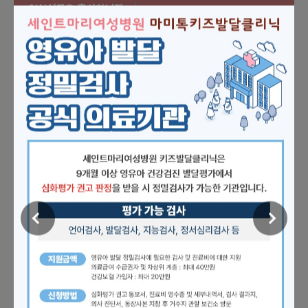
임신성공을 축하합니다
임신성공일
성명
나이
2026.08.06.
김*원
29
2026.07.29.
전*주
41
2026.08.05.
장*니
37
2026.08.05.
한*희
32
MEDICAL DEPARTMENTS
세인트마리여성병원의
전문 클리닉