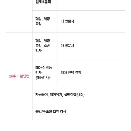
입체초음파
혈압, 체중
매 방문시
측정
혈압, 체중
측정, 소변
매 방문시
검사
태아 심박동
검사
태아 안녕 측정
28주 ~ 분만전
(태동검사)
자궁높이, 태아위치, 골반진찰(내진)
분만/수술전 혈액 검사