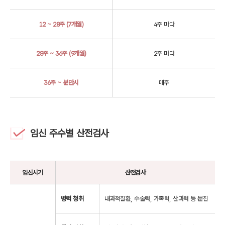
12 ~ 28주 (7개월)
4주 마다
28주 ~ 36주 (9개월)
2주 마다
36주 ~ 분만시
매주
임신 주수별 산전검사
임신시기
산전검사
병력 청취
내과적질환, 수술력, 가족력, 산과력 등 문진