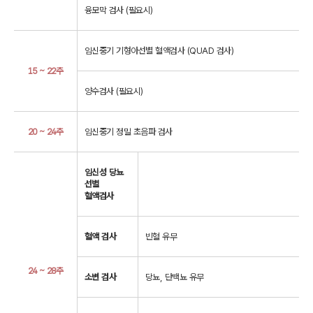
융모막 검사 (필요시)
임신중기 기형아선별 혈액검사 (QUAD 검사)
15 ~ 22주
양수검사 (필요시)
20 ~ 24주
임신중기 정밀 초음파 검사
임신성 당뇨
선별
혈액검사
혈액 검사
빈혈 유무
24 ~ 28주
소변 검사
당뇨, 단백뇨 유무