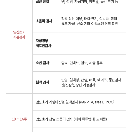
골반 진찰
냉, 성병, 자궁기형, 정맥류, 골반 크기 등
정상 임신 여부, 태아 크기, 심박동, 쌍태
초음파 검사
유무 자궁, 난소 기타 이상소견 유무 확인
임신초기
기본검사
자궁경부
세포진검사
소변 검사
당뇨, 단백뇨, 혈뇨, 세균 유무
빈혈, 혈액형, 간염, 매독, 에이즈, 풍진검사
혈액 검사
간/신장/갑상선 기능검사
임신초기 기형아선별 혈액검사 (PAPP-A, free B-hCG)
10 ~ 14주
임신초기 정밀 초음파 검사 (태아 목투명대, 코뼈등)