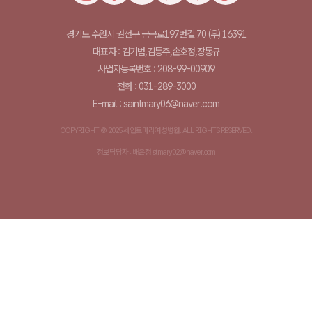
경기도 수원시 권선구 금곡로197번길 70 (우) 16391
대표자 : 김기범,김동주,손호정,장동규
사업자등록번호 : 208-99-00909
전화 : 031-289-3000
E-mail : saintmary06@naver.com
COPYRIGHT © 2025 세인트마리여성병원. ALL RIGHTS RESERVED.
정보담당자 : 배은정 stmary02@naver.com